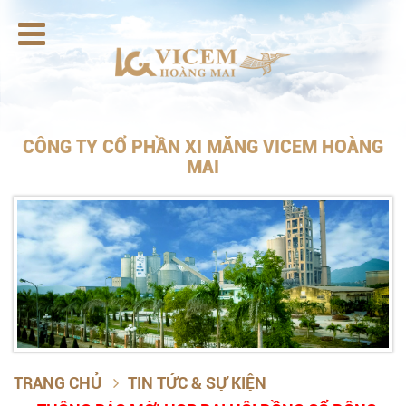

CÔNG TY CỔ PHẦN XI MĂNG VICEM HOÀNG
MAI
TRANG CHỦ
TIN TỨC & SỰ KIỆN
