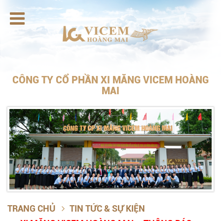

CÔNG TY CỔ PHẦN XI MĂNG VICEM HOÀNG
MAI
TRANG CHỦ
TIN TỨC & SỰ KIỆN
