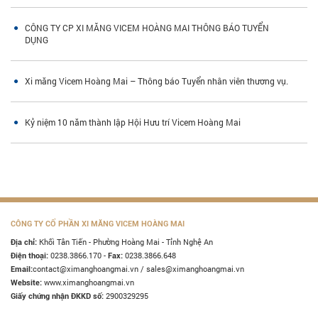
CÔNG TY CP XI MĂNG VICEM HOÀNG MAI THÔNG BÁO TUYỂN
DỤNG
Xi măng Vicem Hoàng Mai – Thông báo Tuyển nhân viên thương vụ.
Kỷ niệm 10 năm thành lập Hội Hưu trí Vicem Hoàng Mai
CÔNG TY CỔ PHẦN XI MĂNG VICEM HOÀNG MAI
Khối Tân Tiến - Phường Hoàng Mai - Tỉnh Nghệ An
Địa chỉ:
0238.3866.170 -
0238.3866.648
Điện thoại:
Fax:
contact@ximanghoangmai.vn / sales@ximanghoangmai.vn
Email:
www.ximanghoangmai.vn
Website:
2900329295
Giấy chứng nhận ĐKKD số: