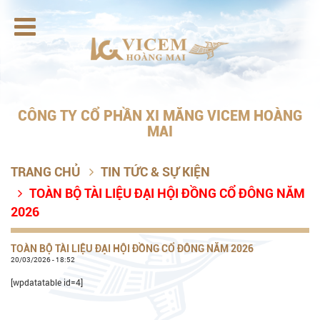

CÔNG TY CỔ PHẦN XI MĂNG VICEM HOÀNG
MAI
TRANG CHỦ
TIN TỨC & SỰ KIỆN

TOÀN BỘ TÀI LIỆU ĐẠI HỘI ĐỒNG CỔ ĐÔNG NĂM

2026
TOÀN BỘ TÀI LIỆU ĐẠI HỘI ĐỒNG CỔ ĐÔNG NĂM 2026
20/03/2026 - 18:52
[wpdatatable id=4]