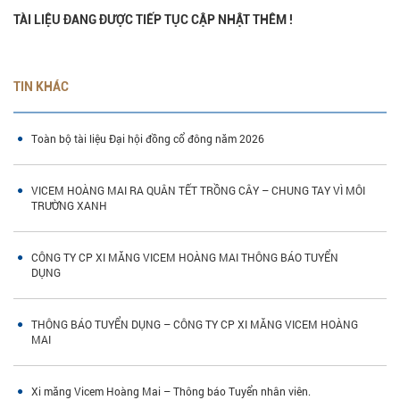
TÀI LIỆU ĐANG ĐƯỢC TIẾP TỤC CẬP NHẬT THÊM !
TIN KHÁC
Toàn bộ tài liệu Đại hội đồng cổ đông năm 2026
VICEM HOÀNG MAI RA QUÂN TẾT TRỒNG CÂY – CHUNG TAY VÌ MÔI
TRƯỜNG XANH
CÔNG TY CP XI MĂNG VICEM HOÀNG MAI THÔNG BÁO TUYỂN
DỤNG
THÔNG BÁO TUYỂN DỤNG – CÔNG TY CP XI MĂNG VICEM HOÀNG
MAI
Xi măng Vicem Hoàng Mai – Thông báo Tuyển nhân viên.