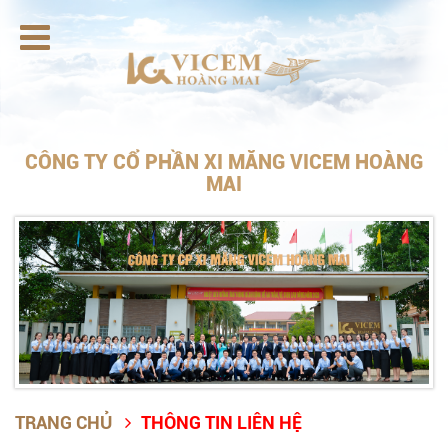

CÔNG TY CỔ PHẦN XI MĂNG VICEM HOÀNG
MAI
TRANG CHỦ
THÔNG TIN LIÊN HỆ
