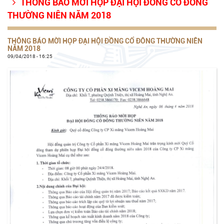
THÔNG BÁO MỜI HỌP ĐẠI HỘI ĐỒNG CỔ ĐÔNG

THƯỜNG NIÊN NĂM 2018
THÔNG BÁO MỜI HỌP ĐẠI HỘI ĐỒNG CỔ ĐÔNG THƯỜNG NIÊN
NĂM 2018
09/04/2018 - 16:25