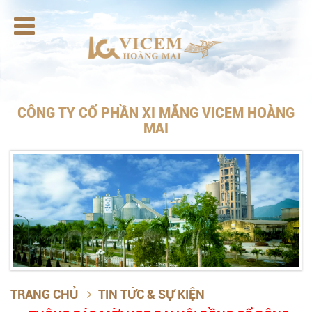

CÔNG TY CỔ PHẦN XI MĂNG VICEM HOÀNG
MAI
TRANG CHỦ
TIN TỨC & SỰ KIỆN
