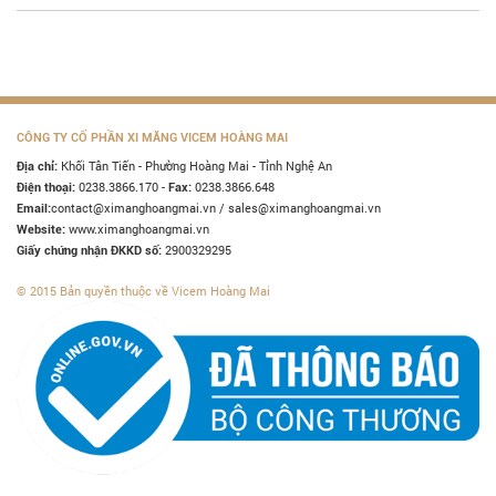
CÔNG TY CỔ PHẦN XI MĂNG VICEM HOÀNG MAI
Khối Tân Tiến - Phường Hoàng Mai - Tỉnh Nghệ An
Địa chỉ:
0238.3866.170 -
0238.3866.648
Điện thoại:
Fax:
contact@ximanghoangmai.vn / sales@ximanghoangmai.vn
Email:
www.ximanghoangmai.vn
Website:
2900329295
Giấy chứng nhận ĐKKD số:
© 2015 Bản quyền thuộc về Vicem Hoàng Mai