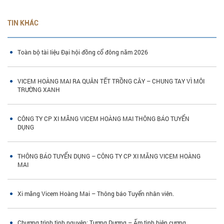
TIN KHÁC
Toàn bộ tài liệu Đại hội đồng cổ đông năm 2026
VICEM HOÀNG MAI RA QUÂN TẾT TRỒNG CÂY – CHUNG TAY VÌ MÔI
TRƯỜNG XANH
CÔNG TY CP XI MĂNG VICEM HOÀNG MAI THÔNG BÁO TUYỂN
DỤNG
THÔNG BÁO TUYỂN DỤNG – CÔNG TY CP XI MĂNG VICEM HOÀNG
MAI
Xi măng Vicem Hoàng Mai – Thông báo Tuyển nhân viên.
Chương trình tình nguyện: Tương Dương – Ấm tình biên cương.