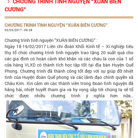
CHƯƠNG TRÌNH TÌNH NGUYỆN “XUÂN BIÊN

CƯƠNG”
CHƯƠNG TRÌNH TÌNH NGUYỆN “XUÂN BIÊN CƯƠNG”
02/03/2017 - 09:28
Chương trình tình nguyện "XUÂN BIÊN CƯƠNG" :
Ngày 18-19/02/2017 Liên chi đoàn Khối Kinh tế – Xí nghiệp tiêu
thụ tổ chức chương trình tình nguyện trao tặng 20 suất quà cho
các gia đình có hoàn cảnh khó khăn và các cháu là con của 1 số
cửa hàng VLXD có thành tích học tập tốt tại địa bàn Huyện Quế
Phong. Chương trình đã thành công tốt đẹp với sự giúp đỡ nhiệt
tình của Huyện đoàn Quế phong và các lãnh đạo chính quyền xã
Châu Kim. Xin cảm ơn các thành viên trong Đoàn tình nguyện đã
hăng hái, nhiệt huyết tham gia và hy vọng sắp tới chúng ta sẽ tổ
chức được nhiều chương trình ý nghĩa hơn nữa…