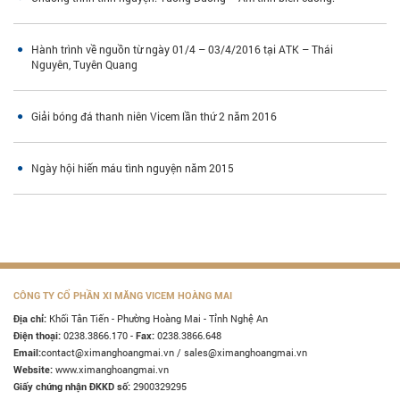
Hành trình về nguồn từ ngày 01/4 – 03/4/2016 tại ATK – Thái
Nguyên, Tuyên Quang
Giải bóng đá thanh niên Vicem lần thứ 2 năm 2016
Ngày hội hiến máu tình nguyện năm 2015
CÔNG TY CỔ PHẦN XI MĂNG VICEM HOÀNG MAI
Khối Tân Tiến - Phường Hoàng Mai - Tỉnh Nghệ An
Địa chỉ:
0238.3866.170 -
0238.3866.648
Điện thoại:
Fax:
contact@ximanghoangmai.vn / sales@ximanghoangmai.vn
Email:
www.ximanghoangmai.vn
Website:
2900329295
Giấy chứng nhận ĐKKD số: