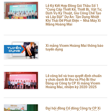
Lễ Ký Kết Hợp Đồng Gói Thầu Số 1
“Cung Cấp Thiết Kế, Thiết Bị, Vật Tư,
Dịch Vụ Kỹ Thuật, Gia Công Chế Tạo
và Lắp Đặt” Dự Án: Tận Dụng Nhiệt
Khí Thải Để Phát Điện – Nhà Máy Xi
Măng Hoàng Mai
Xi măng Vicem Hoàng Mai thông báo
tuyển dụng
Lễ công bố và trao quyết định chuẩn
y chức danh Bí thư và Phó Bí thư
Đảng uỷ Công ty CP Xi măng Vicem
Hoàng Mai, nhiệm kỳ 2020-2025
Đại hội đồng Cổ đông Công ty CP Xi