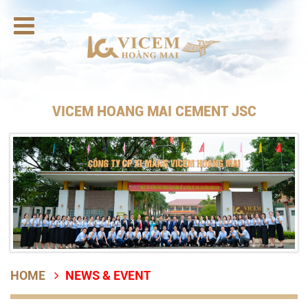

VICEM HOANG MAI CEMENT JSC
HOME
NEWS & EVENT
