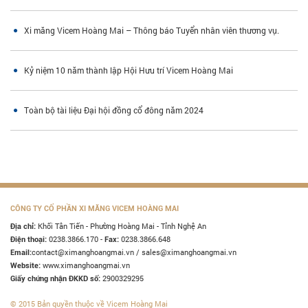
Xi măng Vicem Hoàng Mai – Thông báo Tuyển nhân viên thương vụ.
Kỷ niệm 10 năm thành lập Hội Hưu trí Vicem Hoàng Mai
Toàn bộ tài liệu Đại hội đồng cổ đông năm 2024
CÔNG TY CỔ PHẦN XI MĂNG VICEM HOÀNG MAI
Khối Tân Tiến - Phường Hoàng Mai - Tỉnh Nghệ An
Địa chỉ:
0238.3866.170 -
0238.3866.648
Điện thoại:
Fax:
contact@ximanghoangmai.vn / sales@ximanghoangmai.vn
Email:
www.ximanghoangmai.vn
Website:
2900329295
Giấy chứng nhận ĐKKD số:
© 2015 Bản quyền thuộc về Vicem Hoàng Mai