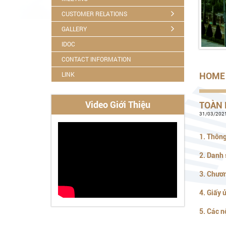
CUSTOMER RELATIONS
GALLERY
IDOC
CONTACT INFORMATION
LINK
HOME
Video Giới Thiệu
TOÀN 
31/03/2021
1. Thôn
2. Danh 
3. Chươn
4. Giấy 
5. Các n