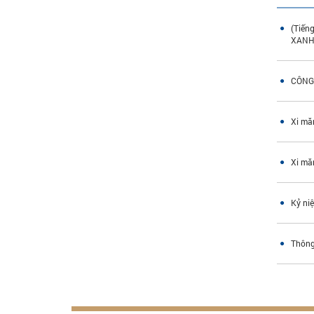
(Tiến
XAN
CÔNG
Xi mă
Xi mă
Kỷ ni
Thông