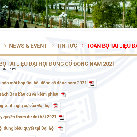
NEWS & EVENT
TIN TỨC
TOÀN BỘ TÀI LIỆU ĐẠI HỘI ĐỒNG 



BỘ TÀI LIỆU ĐẠI HỘI ĐỒNG CỔ ĐÔNG NĂM 2021
 - 03:37 PM
g báo mời họp Đại hội đồng cổ đông năm 2021
sách Ban bầu cử và kiểm phiếu
g trình nghị sự của Đại hội
ủy quyền tham dự đại hội 2021
ội dung biểu quyết tại Đại hội