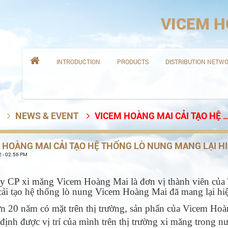
VICEM H

INTRODUCTION
PRODUCTS
DISTRIBUTION NETW
NEWS & EVENT
VICEM HOÀNG MAI CẢI TẠO HỆ THỐNG LÒ NUNG MANG LẠI HIỆU QUẢ LỚN VỀ BẢO VỆ MÔI TRƯỜNG


 HOÀNG MAI CẢI TẠO HỆ THỐNG LÒ NUNG MANG LẠI H
 - 02:56 PM
y CP xi măng Vicem Hoàng Mai là đơn vị thành viên của
cải tạo hệ thống lò nung Vicem Hoàng Mai đã mang lại hiệ
n 20 năm có mặt trên thị trường, sản phẩn của Vicem Hoà
định được vị trí của mình trên thị trường xi măng trong 