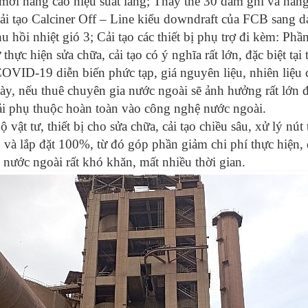
 mới nâng cao hiệu suất lắng; Thay thế 30 dầm ghi và hàng
ải tạo Calciner Off – Line kiểu downdraft của FCB sang d
thu hồi nhiệt gió 3; Cải tạo các thiết bị phụ trợ đi kèm: Ph
 thực hiện sửa chữa, cải tạo có ý nghĩa rất lớn, đặc biệt tạ
OVID-19 diễn biến phức tạp, giá nguyên liệu, nhiên liệu 
ày, nếu thuê chuyên gia nước ngoài sẽ ảnh hưởng rất lớn đế
ải phụ thuộc hoàn toàn vào công nghệ nước ngoài.
 vật tư, thiết bị cho sửa chữa, cải tạo chiều sâu, xử lý nú
o và lắp đặt 100%, từ đó góp phần giảm chi phí thực hiện,
ị nước ngoài rất khó khăn, mất nhiều thời gian.