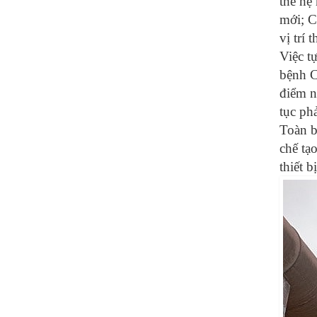
thế hệ
mới; C
vị trí 
Việc tự
bệnh C
điểm n
tục ph
Toàn bộ
chế tạ
thiết b