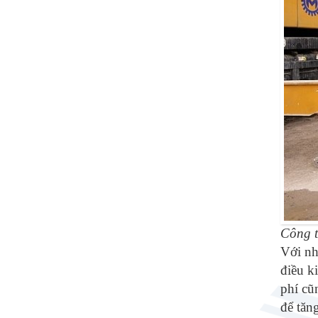
Công t
Với nhữ
điều k
phí cũ
để tăn