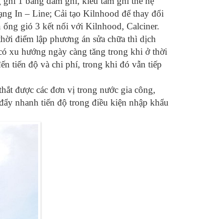
 ghi 1 bằng dầm ghi, kiểu tấm ghi thế hệ
ạng In – Line; Cải tạo Kilnhood để thay đổi
ần ống gió 3 kết nối với Kilnhood, Calciner.
i thời điểm lập phương án sửa chữa thì dịch
có xu hướng ngày càng tăng trong khi ở thời
n tiến độ và chi phí, trong khi đó vẫn tiếp
t thắt được các đơn vị trong nước gia công,
 đẩy nhanh tiến độ trong điều kiện nhập khẩu