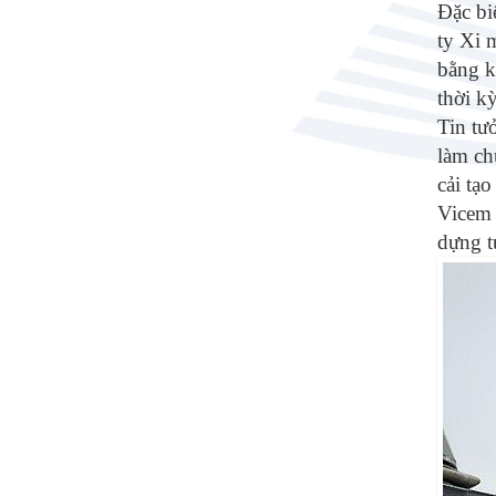
Đặc bi
ty Xi 
bằng k
thời k
Tin tư
làm ch
cải tạ
Vicem 
dựng tự