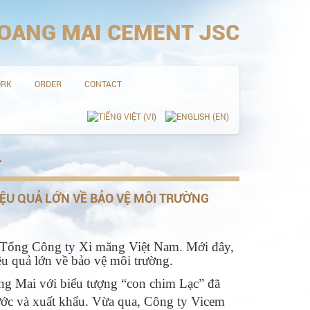
OANG MAI CEMENT JSC
ORK
ORDER
CONTACT
IỆU QUẢ LỚN VỀ BẢO VỆ MÔI TRƯỜNG
 Tổng Công ty Xi măng Việt Nam. Mới đây,
u quả lớn về bảo vệ môi trường.
ng Mai với biểu tượng “con chim Lạc” đã
nước và xuất khẩu. Vừa qua, Công ty Vicem