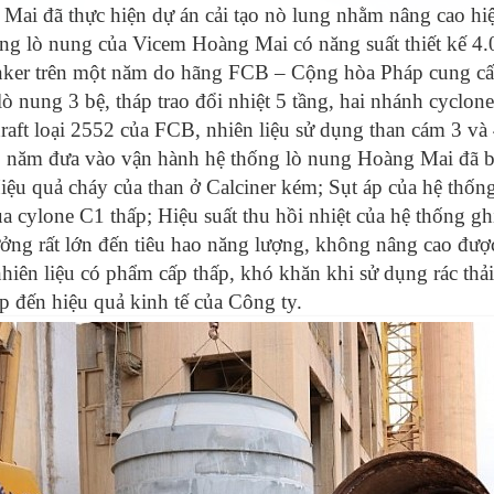
Mai đã thực hiện dự án cải tạo nò lung nhằm nâng cao hi
ng lò nung của Vicem Hoàng Mai có năng suất thiết kế 4.0
inker trên một năm do hãng FCB – Cộng hòa Pháp cung cấp
ò nung 3 bệ, tháp trao đổi nhiệt 5 tầng, hai nhánh cyclone
aft loại 2552 của FCB, nhiên liệu sử dụng than cám 3 v
 năm đưa vào vận hành hệ thống lò nung Hoàng Mai đã bộ
iệu quả cháy của than ở Calciner kém; Sụt áp của hệ thống 
ủa cylone C1 thấp; Hiệu suất thu hồi nhiệt của hệ thống gh
ởng rất lớn đến tiêu hao năng lượng, không nâng cao được
hiên liệu có phẩm cấp thấp, khó khăn khi sử dụng rác thả
ếp đến hiệu quả kinh tế của Công ty.