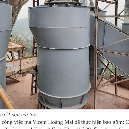
e C1 sau cải tạo.
công việc mà Vicem Hoàng Mai đã thực hiện bao gồm: Cải