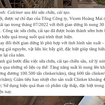
nh: Calciner sau khi sửa chữa, cải tạo.
ệt, được sự chỉ đạo của Tổng Công ty, Vicem Hoàng Mai đã
cải tạo trong tháng 07/2022 với thời gian dừng lò nung 30
. Công tác sửa chữa, cải tạo đã được hoàn thành sớm hơn 
 hiệu quả trong suốt quá trình thực hiện.
hay đổi thời gian dừng lò phù hợp với tình hình sản xuất
ường giá nguyên, vật liệu lúc bấy giờ, đặc biệt giúp tăng h
n lại của năm.
h giá bước đầu việc sửa chữa, cải tạo chiều sâu, xử lý nút 
ện qua những số liệu cụ thể: Tăng năng suất lò nung lên kh
ương đương 100.500 tấn clinker/năm), tăng 600 tấn clinker/
r/năm); Giảm tiêu hao nhiệt cho sản xuất Clinker khoảng 
r; Sử dụng hiệu quả than có phẩm cấp thấp, đặc biệt tron
ện nay.