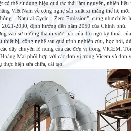
ệt có thể sử dụng hiệu quả rác thải làm nguyên, nhiên li
măng Việt Nam về công nghệ sản xuất xi măng thế hệ mới 
hông – Natural Cycle – Zero Emission”, cũng như chiến lư
ỳ 2021-2030, định hướng đến năm 2050 của Chính phủ.
ởng vào sự trưởng thành vượt bậc của đội ngũ kỹ thuật củ
ủ thiết bị, công nghệ sau quá trình nghiên cứu, học hỏi, đ
o các dây chuyền lò nung của các đơn vị trong VICEM, T
Hoàng Mai phối hợp với các đơn vị trong Vicem và đơn vị 
 thực hiện sửa chữa, cải tạo.