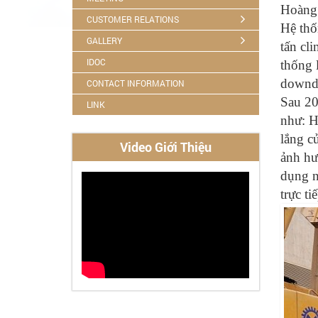
Hoàng 
CUSTOMER RELATIONS
Hệ thố
GALLERY
tấn cl
IDOC
thống l
downdr
CONTACT INFORMATION
Sau 20
LINK
như: H
lắng c
Video Giới Thiệu
ảnh hư
dụng n
trực ti