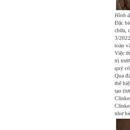
Hình ả
Đặc bi
chữa, 
3/2022
toàn và
Việc t
trị tr
quý cò
Qua đán
thể hi
tạo (t
Clinke
Clinke
như hi