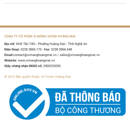
CÔNG TY CỔ PHẦN XI MĂNG VICEM HOÀNG MAI
Khối Tân Tiến - Phường Hoàng Mai - Tỉnh Nghệ An
Địa chỉ:
0238.3866.170 -
0238.3866.648
Điện thoại:
Fax:
contact@ximanghoangmai.vn / sales@ximanghoangmai.vn
Email:
www.ximanghoangmai.vn
Website:
2900329295
Giấy chứng nhận ĐKKD số:
© 2015 Bản quyền thuộc về Vicem Hoàng Mai