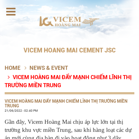

VICEM HOANG MAI CEMENT JSC
HOME
NEWS & EVENT

VICEM HOÀNG MAI ĐẨY MẠNH CHIẾM LĨNH THỊ

TRƯỜNG MIỀN TRUNG
VICEM HOÀNG MAI ĐẨY MẠNH CHIẾM LĨNH THỊ TRƯỜNG MIỀN
TRUNG
21/06/2022 - 02:40 PM
Gần đây, Vicem Hoàng Mai chịu áp lực lớn tại thị
trường khu vực miền Trung, sau khi hàng loạt các dự
án mới cùng địa bàn đi vào hoạt động như 3 dây