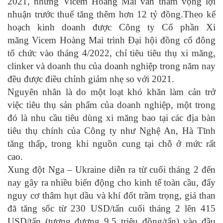
2021, nhưng Vicem Hoàng Mai vẫn tham vọng lợi
nhuận trước thuế tăng thêm hơn 12 tỷ đồng.
Theo kế
hoạch kinh doanh được Công ty Cổ phần Xi
măng Vicem Hoàng Mai trình Đại hội đồng cổ đông
tổ chức vào tháng 4/2022, chỉ tiêu tiêu thụ xi măng,
clinker và doanh thu của doanh nghiệp trong năm nay
đều được điều chỉnh giảm nhẹ so với 2021.
Nguyên nhân là do một loạt khó khăn làm cản trở
việc tiêu thụ sản phẩm của doanh nghiệp, một trong
đó là nhu cầu tiêu dùng xi măng bao tại các địa bàn
tiêu thụ chính của Công ty như Nghệ An, Hà Tĩnh
tăng thấp, trong khi nguồn cung tại chỗ ở mức rất
cao.
Xung đột Nga – Ukraine diễn ra từ cuối tháng 2 đến
nay gây ra nhiều biến động cho kinh tế toàn cầu, đẩy
nguy cơ thâm hụt dầu và khí đốt trầm trọng, giá than
đã tăng sốc từ 230 USD/tấn cuối tháng 2 lên 415
USD/tấn (tương đương 9,5 triệu đồng/tấn) vào đầu