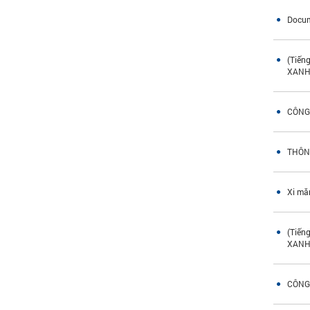
Docum
(Tiến
XAN
CÔNG
THÔN
Xi mă
(Tiến
XAN
CÔNG