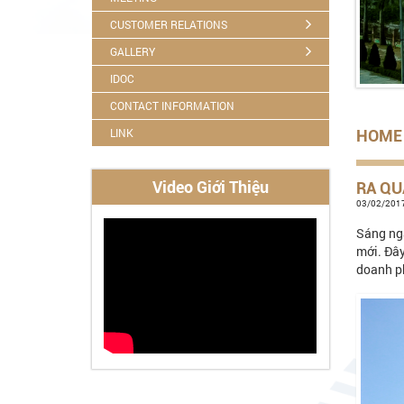
CUSTOMER RELATIONS
GALLERY
IDOC
CONTACT INFORMATION
LINK
HOME
Video Giới Thiệu
RA QU
03/02/2017
Sáng ng
mới. Đây
doanh ph