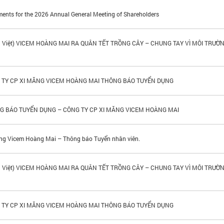
ents for the 2026 Annual General Meeting of Shareholders
g Việt) VICEM HOÀNG MAI RA QUÂN TẾT TRỒNG CÂY – CHUNG TAY VÌ MÔI TRƯỜ
H
 TY CP XI MĂNG VICEM HOÀNG MAI THÔNG BÁO TUYỂN DỤNG
G BÁO TUYỂN DỤNG – CÔNG TY CP XI MĂNG VICEM HOÀNG MAI
ng Vicem Hoàng Mai – Thông báo Tuyển nhân viên.
g Việt) VICEM HOÀNG MAI RA QUÂN TẾT TRỒNG CÂY – CHUNG TAY VÌ MÔI TRƯỜ
H
 TY CP XI MĂNG VICEM HOÀNG MAI THÔNG BÁO TUYỂN DỤNG