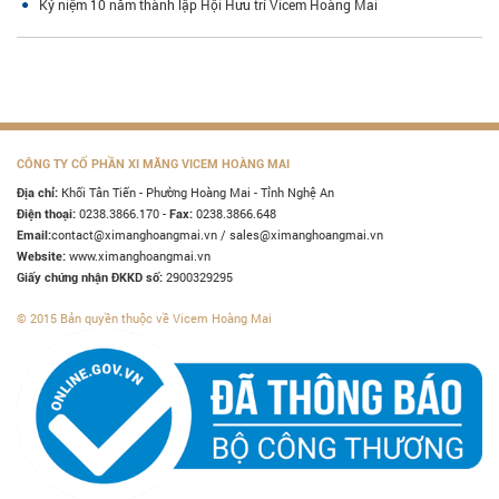
Kỷ niệm 10 năm thành lập Hội Hưu trí Vicem Hoàng Mai
CÔNG TY CỔ PHẦN XI MĂNG VICEM HOÀNG MAI
Khối Tân Tiến - Phường Hoàng Mai - Tỉnh Nghệ An
Địa chỉ:
0238.3866.170 -
0238.3866.648
Điện thoại:
Fax:
contact@ximanghoangmai.vn / sales@ximanghoangmai.vn
Email:
www.ximanghoangmai.vn
Website:
2900329295
Giấy chứng nhận ĐKKD số:
© 2015 Bản quyền thuộc về Vicem Hoàng Mai