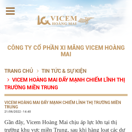

CÔNG TY CỔ PHẦN XI MĂNG VICEM HOÀNG
MAI
TRANG CHỦ
TIN TỨC & SỰ KIỆN

VICEM HOÀNG MAI ĐẨY MẠNH CHIẾM LĨNH THỊ

TRƯỜNG MIỀN TRUNG
VICEM HOÀNG MAI ĐẨY MẠNH CHIẾM LĨNH THỊ TRƯỜNG MIỀN
TRUNG
21/06/2022 - 14:40
Gần đây, Vicem Hoàng Mai chịu áp lực lớn tại thị
trường khu vực miền Trung, sau khi hàng loạt các dự