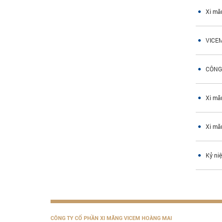
Xi mă
VICE
CÔNG
Xi mă
Xi mă
Kỷ ni
CÔNG TY CỔ PHẦN XI MĂNG VICEM HOÀNG MAI