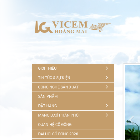
GIỚI THIỆU
TIN TỨC & SỰ KIỆN
CÔNG NGHỆ SẢN XUẤT
SẢN PHẨM
ĐẶT HÀNG

MẠNG LƯỚI PHÂN PHỐI
QUAN HỆ CỔ ĐÔNG
ĐẠI HỘI CỔ ĐÔNG 2026