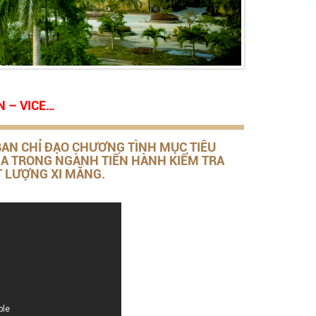
LƯỢNG ĐƯỜNG NÔNG THÔN MỚI, ĐÍNH CHÍNH VỀ CHẤT LƯỢNG XI MĂNG.
BAN CHỈ ĐẠO CHƯƠNG TÌNH MỤC TIÊU
IA TRONG NGÀNH TIẾN HÀNH KIỂM TRA
 LƯỢNG XI MĂNG.