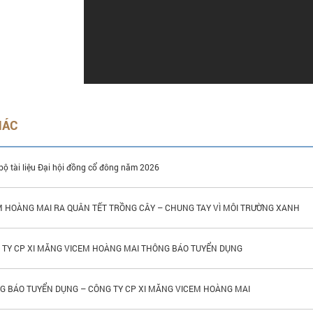
HÁC
bộ tài liệu Đại hội đồng cổ đông năm 2026
M HOÀNG MAI RA QUÂN TẾT TRỒNG CÂY – CHUNG TAY VÌ MÔI TRƯỜNG XANH
 TY CP XI MĂNG VICEM HOÀNG MAI THÔNG BÁO TUYỂN DỤNG
G BÁO TUYỂN DỤNG – CÔNG TY CP XI MĂNG VICEM HOÀNG MAI