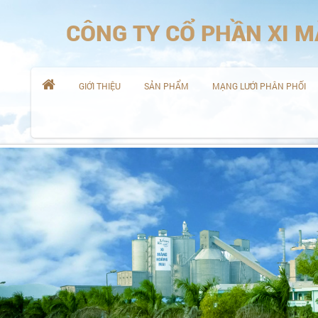
CÔNG TY CỔ PHẦN XI 

GIỚI THIỆU
SẢN PHẨM
MẠNG LƯỚI PHÂN PHỐI