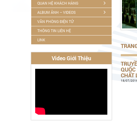
QUAN HỆ KHÁCH HÀNG
ALBUM ẢNH – VIDEOS
VĂN PHÒNG ĐIỆN TỬ
THÔNG TIN LIÊN HỆ
LINK
TRAN
Video Giới Thiệu
TRUYỀ
QUỐC 
CHẤT 
18/07/2016