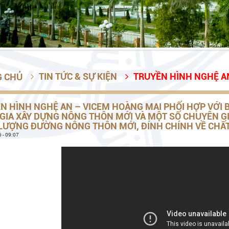
TIN TỨC & SỰ KIỆN
TRUYỀN HÌNH NGHỆ AN – VICEM HOÀNG MAI PHỐI HỢP VỚI BAN CHỈ ĐẠO CHƯƠNG TÌNH MỤC TIÊU QUỐC GIA XÂY DỰNG NÔNG THÔN MỚI VÀ MỘT SỐ CHUYÊN GIA TRONG NGÀNH TIẾN HÀNH KIỂM TRA CHẤT 
G CHỦ


N HÌNH NGHỆ AN – VICEM HOÀNG MAI PHỐI HỢP VỚI 
GIA XÂY DỰNG NÔNG THÔN MỚI VÀ MỘT SỐ CHUYÊN G
LƯỢNG ĐƯỜNG NÔNG THÔN MỚI, ĐÍNH CHÍNH VỀ CHẤT
 - 09:07