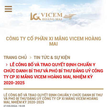

CÔNG TY CỔ PHẦN XI MĂNG VICEM HOÀNG
MAI
TRANG CHỦ
TIN TỨC & SỰ KIỆN

LỄ CÔNG BỐ VÀ TRAO QUYẾT ĐỊNH CHUẨN Y

CHỨC DANH BÍ THƯ VÀ PHÓ BÍ THƯ ĐẢNG UỶ CÔNG
TY CP XI MĂNG VICEM HOÀNG MAI, NHIỆM KỲ
2020-2025
LỄ CÔNG BỐ VÀ TRAO QUYẾT ĐỊNH CHUẨN Y CHỨC DANH BÍ THƯ
VÀ PHÓ BÍ THƯ ĐẢNG UỶ CÔNG TY CP XI MĂNG VICEM HOÀNG
MAI, NHIỆM KỲ 2020-2025
27/05/2024 - 16:05