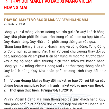
THAY ĐỔI MAKET VỎ BAO XI MĂNG VICEM

HOÀNG MAI
THAY ĐỔI MAKET VỎ BAO XI MĂNG VICEM HOÀNG MAI
01/10/2019 - 16:25
Công ty CP xi măng Vicem Hoàng Mai xin gửi đến Quý khách hàng,
Quý Nhà phân phối lời chào trân trọng và cảm ơn sự hợp tác của
Quý khách hàng, Quý Nhà phân phối trong thời gian vừa qua.
Nhằm tăng thêm giá trị cho khách hàng và cộng đồng, Tổng Công
ty Công nghiệp xi măng Việt Nam (Vicem) chủ trương thay đổi vỏ
bao, hướng đến Vicem phát triển bền vững, vì một môi trường xanh,
xây dựng bộ nhận diện thương hiệu thân thiện với khách hàng,
Công ty CP xi măng Vicem Hoàng Mai xin trân trọng thông báo tới
Quý khách hàng, Quý Nhà phân phối chương trình thay đổi như
sau:
1. Vicem Hoàng Mai sẽ thay đổi maket vỏ bao đối với tất cả các
chủng loại xi măng bao (có hình ảnh maket vỏ bao mới kèm theo).
2. Thời gian thực hiện: Từ ngày 04/10/2019.
Vì vậy, Vicem Hoàng Mai kính thông báo để Quý khách hàng, Quý
Nhà phân phối biết để theo dõi và phối hợp với Vicem Hoàng Mai
truyền thông đến người tiêu dùng một cách hiệu quả.