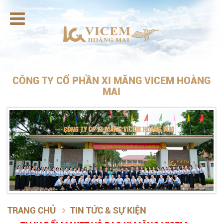

CÔNG TY CỔ PHẦN XI MĂNG VICEM HOÀNG
MAI
TRANG CHỦ
TIN TỨC & SỰ KIỆN
