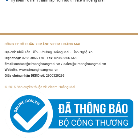
Kỷ niệm 10 năm thành lập Hội Hưu trí Vicem Hoàng Mai
CÔNG TY CỔ PHẦN XI MĂNG VICEM HOÀNG MAI
Khối Tân Tiến - Phường Hoàng Mai - Tỉnh Nghệ An
Địa chỉ:
0238.3866.170 -
0238.3866.648
Điện thoại:
Fax:
contact@ximanghoangmai.vn / sales@ximanghoangmai.vn
Email:
www.ximanghoangmai.vn
Website:
2900329295
Giấy chứng nhận ĐKKD số:
© 2015 Bản quyền thuộc về Vicem Hoàng Mai