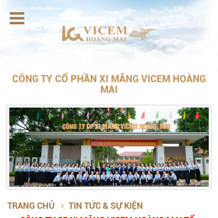

CÔNG TY CỔ PHẦN XI MĂNG VICEM HOÀNG
MAI
TRANG CHỦ
TIN TỨC & SỰ KIỆN
