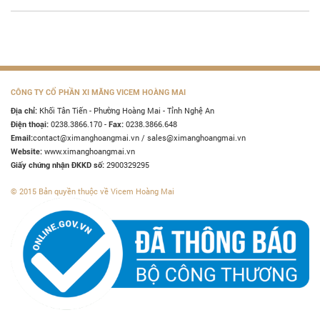
CÔNG TY CỔ PHẦN XI MĂNG VICEM HOÀNG MAI
Khối Tân Tiến - Phường Hoàng Mai - Tỉnh Nghệ An
Địa chỉ:
0238.3866.170 -
0238.3866.648
Điện thoại:
Fax:
contact@ximanghoangmai.vn / sales@ximanghoangmai.vn
Email:
www.ximanghoangmai.vn
Website:
2900329295
Giấy chứng nhận ĐKKD số:
© 2015 Bản quyền thuộc về Vicem Hoàng Mai