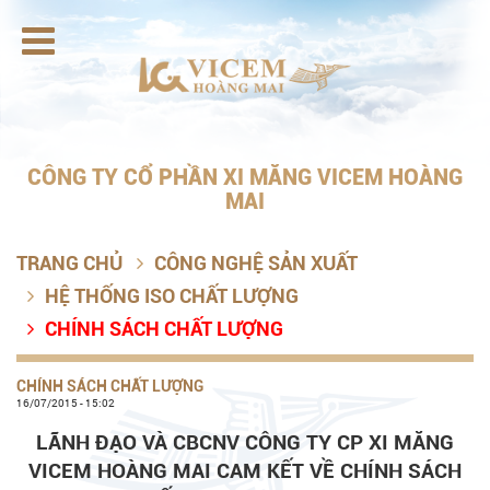

CÔNG TY CỔ PHẦN XI MĂNG VICEM HOÀNG
MAI
TRANG CHỦ
CÔNG NGHỆ SẢN XUẤT

HỆ THỐNG ISO CHẤT LƯỢNG

CHÍNH SÁCH CHẤT LƯỢNG

CHÍNH SÁCH CHẤT LƯỢNG
16/07/2015 - 15:02
LÃNH ĐẠO VÀ CBCNV CÔNG TY CP XI MĂNG
VICEM HOÀNG MAI
CAM KẾT VỀ CHÍNH SÁCH