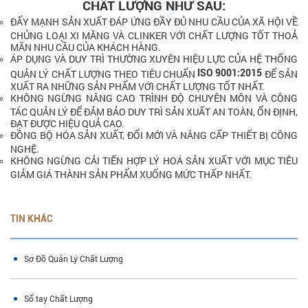
CHẤT LƯỢNG NHƯ SAU:
ĐẨY MẠNH SẢN XUẤT ĐÁP ỨNG ĐẦY ĐỦ NHU CẦU CỦA XÃ HỘI VỀ
CHỦNG LOẠI XI MĂNG VÀ CLINKER VỚI CHẤT LƯỢNG TỐT THOẢ
MÃN NHU CẦU CỦA KHÁCH HÀNG.
ÁP DỤNG VÀ DUY TRÌ THƯỜNG XUYÊN HIỆU LỰC CỦA HỆ THỐNG
QUẢN LÝ CHẤT LƯỢNG THEO TIÊU CHUẨN
ISO 9001:2015
ĐỂ SẢN
XUẤT RA NHỮNG SẢN PHẨM VỚI CHẤT LƯỢNG TỐT NHẤT.
KHÔNG NGỪNG NÂNG CAO TRÌNH ĐỘ CHUYÊN MÔN VÀ CÔNG
TÁC QUẢN LÝ ĐỂ ĐẢM BẢO DUY TRÌ SẢN XUẤT AN TOÀN, ỔN ĐỊNH,
ĐẠT ĐƯỢC HIỆU QUẢ CAO.
ĐỒNG BỘ HÓA SẢN XUẤT, ĐỔI MỚI VÀ NÂNG CẤP THIẾT BỊ CÔNG
NGHỆ.
KHÔNG NGỪNG CẢI TIẾN HỢP LÝ HOÁ SẢN XUẤT VỚI MỤC TIÊU
GIẢM GIÁ THÀNH SẢN PHẨM XUỐNG MỨC THẤP NHẤT.
TIN KHÁC
Sơ Đồ Quản Lý Chất Lượng
Sổ tay Chất Lượng